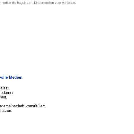
medien die begeistern, Kindermedien zum Verlieben.
volle Medien
lität.
oderner
hen.
sgemeinschaft konstituiert.
stützen.